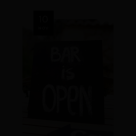
10
NOV