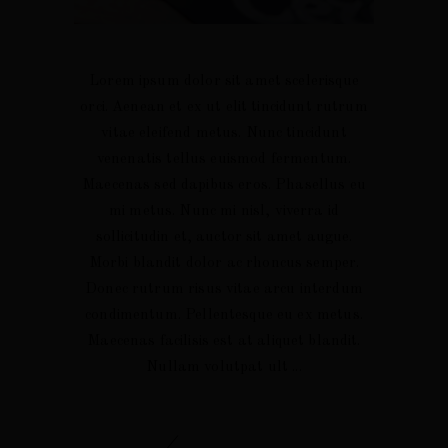
Lorem ipsum dolor sit amet scelerisque
orci. Aenean et ex ut elit tincidunt rutrum
vitae eleifend metus. Nunc tincidunt
venenatis tellus euismod fermentum.
Maecenas sed dapibus eros. Phasellus eu
mi metus. Nunc mi nisl, viverra id
sollicitudin et, auctor sit amet augue.
Morbi blandit dolor ac rhoncus semper.
Donec rutrum risus vitae arcu interdum
condimentum. Pellentesque eu ex metus.
Maecenas facilisis est at aliquet blandit.
Nullam volutpat ult