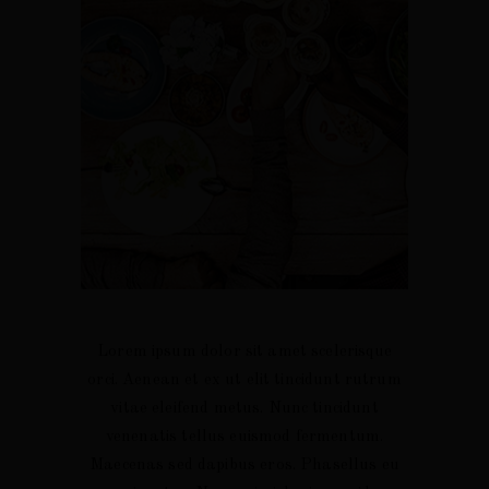
QTA. DOS
TERROIR
Lorem ipsum dolor sit amet scelerisque
NOGUEIRÕES
Qta. dos
Vi
orci. Aenean et ex ut elit tincidunt rutrum
História
Nogueirões
vitae eleifend metus. Nunc tincidunt
Vi
Filosofia
Qta. do Praito
venenatis tellus euismod fermentum.
Maecenas sed dapibus eros. Phasellus eu
Práticas
Qta. Vale do