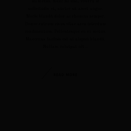
Sustentáveis
mi metus. Nunc mi nisl, viverra id
Amoninho
sollicitudin et, auctor sit amet augue.
Região
Junqueira
Morbi blandit dolor ac rhoncus semper.
Donec rutrum risus vitae arcu interdum
Rebentão
condimentum. Pellentesque eu ex metus.
Quelha da Rosa
Maecenas facilisis est at aliquet blandit.
Nullam volutpat ult
READ MORE
POLÍTICA DE PRIVACIDADE