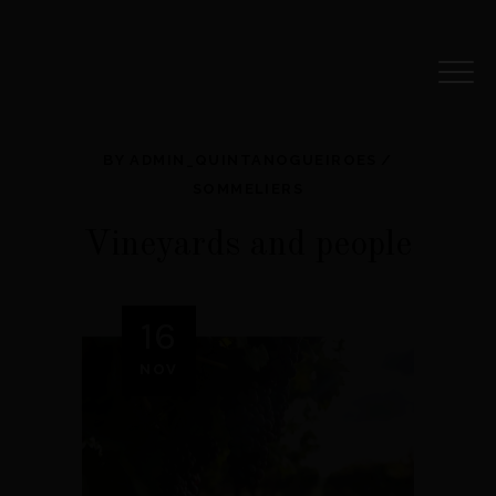
BY
ADMIN_QUINTANOGUEIROES
SOMMELIERS
Vineyards and people
16
NOV
QTA. DOS
TERROIR
NOGUEIRÕES
Qta. dos
Vi
História
Nogueirões
Vi