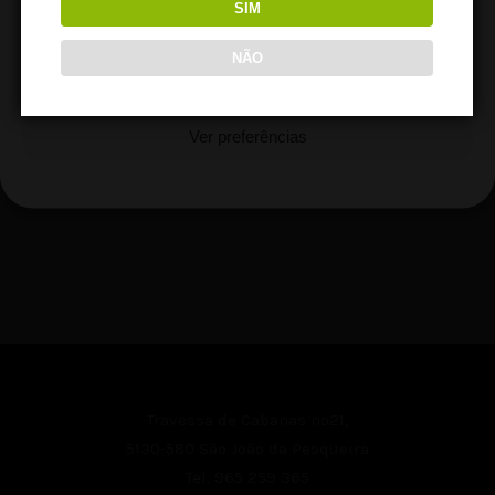
SIM
Aceitar
NÃO
READ MORE
Recusar
Ver preferências
Cookie Policy
Travessa de Cabanas nº21,
5130-580 São João da Pesqueira
Tel.
965 259 365