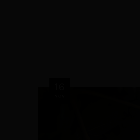
16
NOV