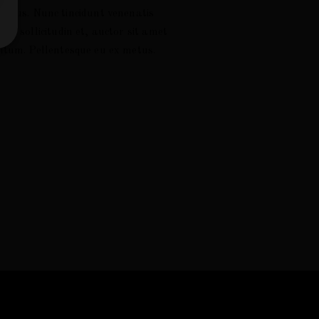
 metus. Nunc tincidunt venenatis
id sollicitudin et, auctor sit amet
ntum. Pellentesque eu ex metus.