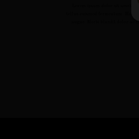
Lorem ipsum dolor sit amet scel
tellus euismod fermentum. Maecenas
augue. Morbi blandit dolor ac 