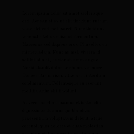
Lorem ipsum dolor sit amet scelerisque
orci. Aenean et ex ut elit tincidunt rutrum
vitae eleifend metusareil Nunc tincidunt
venenatis tellus euismod fermentum.
Maecenas sed dapibus eros. Phasellus eu
QTA. DOS
TERROIR
NOGUEIRÕES
mi metusdajn. Nunc mi nisl, viverra id
Qta. dos
Vi
História
Nogueirões
sollicitudin et, auctor sit amet augue.
Vi
Morbi blandit dolor ac rhoncus semper.
Filosofia
Qta. do Praito
Donec rutrum risus vitae arcu interdum
Práticas
Qta. Vale do
condimentum. Pellentesque eu eserunt
Sustentáveis
Amoninho
mollitia anim elit tincidunt.
Região
Junqueira
At vero eos et accusamus et iusto odio
dignissimos ducimus qui blanditiis
Rebentão
praesentium voluptatum deleniti atque
Quelha da Rosa
corrupti quos dolores et quas molestias