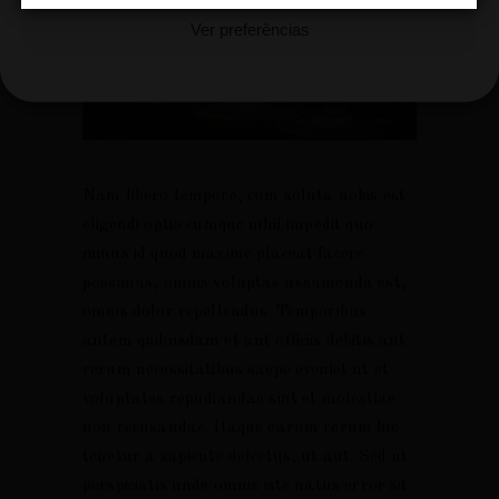
Ver preferências
Cookie Policy
Nam libero tempore, cum soluta nobis est
eligendi optio cumque nihil impedit quo
minus id quod maxime placeat facere
possimus, omnis voluptas assumenda est,
omnis dolor repellendus. Temporibus
autem quibusdam et aut officiis debitis aut
rerum necessitatibus saepe eveniet ut et
voluptates repudiandae sint et molestiae
non recusandae. Itaque earum rerum hic
tenetur a sapiente delectus, ut aut. Sed ut
perspiciatis unde omnis iste natus error sit