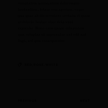
voluptatem accusantium doloremque
laudantium, totam rem aperiam, eaque
ipsa quae ab illo inventore veritatis et quasi
architecto beatae vitae dicta sunt
explicabo. Nemo enim ipsam voluptatem
quia voluptas sit aspernatur aut odit aut
fugit, sed quia consequuntur.
,
,
RED
ROSE
WHITE
PREVIOUS
NEXT