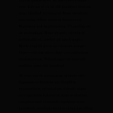
Lorem ipsum dolor sit amet scelerisque
orci. Aenean et ex ut elit tincidunt rutrum
vitae eleifend metusareil Nunc tincidunt
venenatis tellus euismod fermentum.
Maecenas sed dapibus eros. Phasellus eu
mi metusdajn. Nunc mi nisl, viverra id
QTA. DOS
TERROIR
sollicitudin et, auctor sit amet augue.
NOGUEIRÕES
Qta. dos
Vi
Morbi blandit dolor ac rhoncus semper.
História
Nogueirões
Donec rutrum risus vitae arcu interdum
Vi
Filosofia
Qta. do Praito
condimentum. Pellentesque eu eserunt
mollitia anim elit tincidunt.
Práticas
Qta. Vale do
Sustentáveis
Amoninho
At vero eos et accusamus et iusto odio
Região
dignissimos ducimus qui blanditiis
Junqueira
praesentium voluptatum deleniti atque
Rebentão
corrupti quos dolores et quas molestias
excepturi sint occaecati cupiditate non
Quelha da Rosa
provident, similique sunt in culpa qui officia