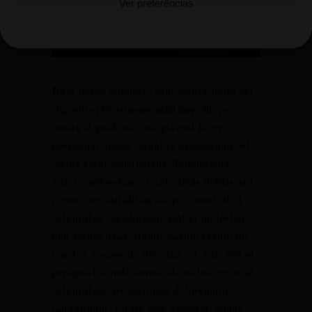
Ver preferências
Cookie Policy
Nam libero tempore, cum soluta nobis est
eligendi optio cumque nihil impedit quo
minus id quod maxime placeat facere
possimus, omnis voluptas assumenda est,
omnis dolor repellendus. Temporibus
autem quibusdam et aut officiis debitis aut
rerum necessitatibus saepe eveniet ut et
voluptates repudiandae sint et molestiae
non recusandae. Itaque earum rerum hic
tenetur a sapiente delectus, ut aut. Sed ut
perspiciatis unde omnis iste natus error sit
voluptatem accusantium doloremque
laudantium, totam rem aperiam, eaque