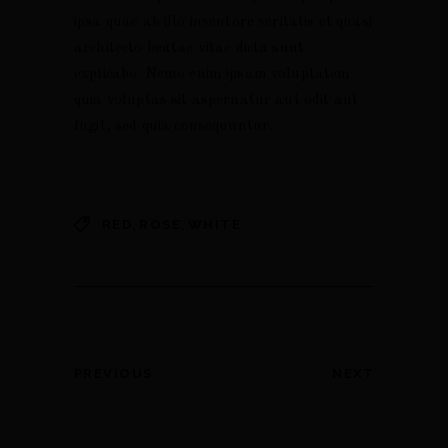
ipsa quae ab illo inventore veritatis et quasi
architecto beatae vitae dicta sunt
explicabo. Nemo enim ipsam voluptatem
quia voluptas sit aspernatur aut odit aut
fugit, sed quia consequuntur.
,
,
RED
ROSE
WHITE
PREVIOUS
NEXT