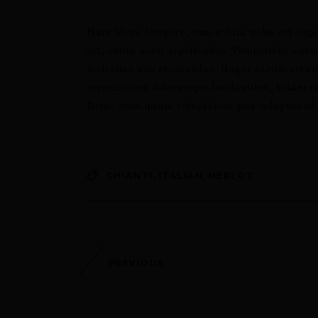
Nam libero tempore, cum soluta nobis est elig
est, omnis dolor repellendus. Temporibus autem 
molestiae non recusandae. Itaque earum rerum h
accusantium doloremque laudantium, totam rem a
Nemo enim ipsam voluptatem quia voluptas sit 
,
,
CHIANTI
ITALIAN
MERLOT
PREVIOUS