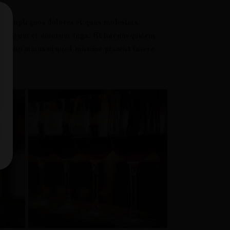
corrupti quos dolores et quas molestias
 est laborum et dolorum fuga. Et harum quidem
pedit quo minus id quod maxime placeat facere