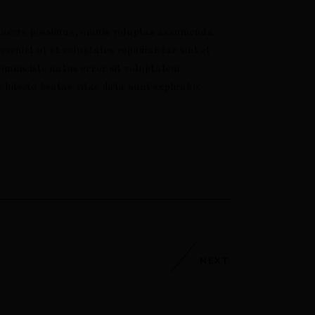
t facere possimus, omnis voluptas assumenda
eveniet ut et voluptates repudiandae sint et
omnis iste natus error sit voluptatem
itecto beatae vitae dicta sunt explicabo.
NEXT