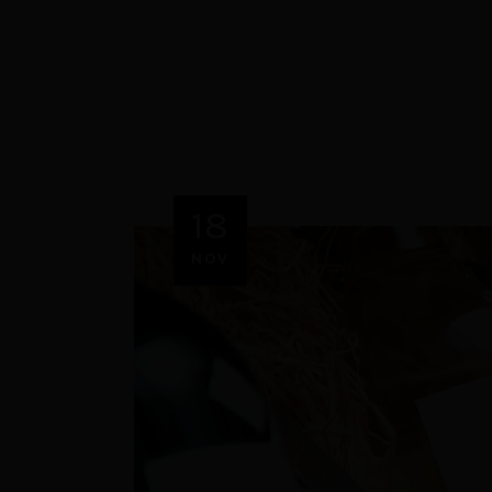
18
NOV