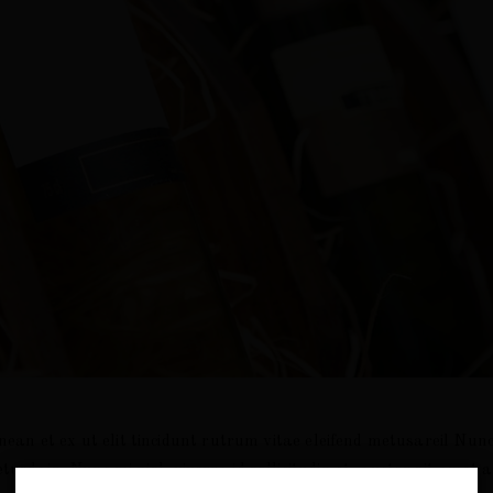
nean et ex ut elit tincidunt rutrum vitae eleifend metusareil Nun
sdajn. Nunc mi nisl, viverra id sollicitudin et, auctor sit amet 