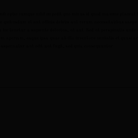
endi optio cumque nihil impedit quo minus id quod maxime placea
quibusdam et aut officiis debitis aut rerum necessitatibus saepe 
ic tenetur a sapiente delectus, ut aut. Sed ut perspiciatis unde 
periam, eaque ipsa quae ab illo inventore veritatis et quasi arch
aspernatur aut odit aut fugit, sed quia consequuntur.