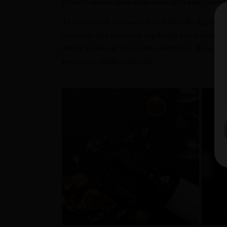
Donec rutrum risus vitae arcu interdum condime
At vero eos et accusamus et iusto odio dignissi
excepturi sint occaecati cupiditate non providen
rerum facilis est et expedita distinctio. Nam l
possimus, omnis voluptas